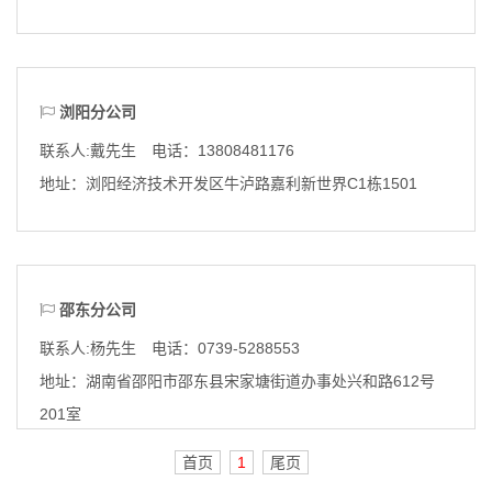
浏阳分公司
联系人:戴先生 电话：13808481176
地址：
浏阳经济技术开发区牛泸路嘉利新世界C1栋1501
邵东分公司
联系人:杨先生 电话：0739-5288553
地址：
湖南省邵阳市邵东县宋家塘街道办事处兴和路612号
201室
首页
1
尾页